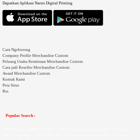
Dapatkan Aplikasi Narsis Digital Printing
Cara Ngeborong
Company Profile Merchandise Custom
Peluang Usaha Kemitraan Merchandise Custom
Cara jadi Reseller Merchandise Custom
Award Merchandise Custom
Kontak Kami
Peta Situs
Rss
Popular Search :
asbak medan
Estetika Modern
Termos Personalisasi
topi mantap
Tas Kustom
kaos
jaket keren
mug decal coffee
Kaos dengan Kata-kata Positif
Lanyard