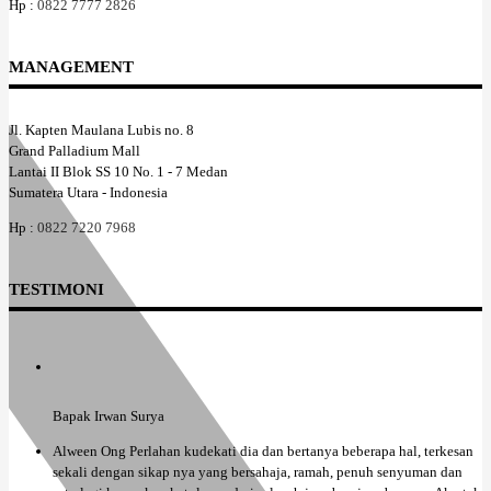
Hp :
0822 7777 2826
MANAGEMENT
Jl. Kapten Maulana Lubis no. 8
Grand Palladium Mall
Lantai II Blok SS 10 No. 1 - 7 Medan
Sumatera Utara - Indonesia
Hp :
0822 7220 7968
TESTIMONI
Bapak Irwan Surya
Alween Ong Perlahan kudekati dia dan bertanya beberapa hal, terkesan
sekali dengan sikap nya yang bersahaja, ramah, penuh senyuman dan