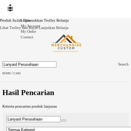
Ready
Ready
Ready
Ready
Stock
Stock
Stock
Stock
Produk Sudah Dimasukkan Trolley Belanja
Login
My Account
Lihat Trolley dan Bayar
Lanjutkan Belanja
My Order
Contact
Search
/
HOME
CARI
Hasil Pencarian
Kriteria pencarian produk lanjutan