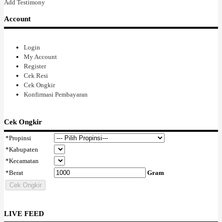
Add Testimony
nama seperti yang aku pikirkan, masih sederhana pasti, aku masih jauh
dari jago...tapi aku melihat gairahku untuk berkarya kembali berkobar,
Account
karena aku melihat kegesitan nya dan itu memacuku lagi. Aku
bersyukur mengenal dia, dan aku berharap banyak anak muda anak
bangsaku mau belajar darinya, kerja keras dan berjuang, itulah hidup
Login
sebenarnya. Dan dia melayani semua pelanggannya dengan senyum
My Account
ketulusannya. Aku terkesan dengan kesederhanaannya, dan
Register
kealimannya yang tak dapat disembunyikannya, tapi dia tetap
Cek Resi
Indonesia. Perlahan sambil lalu aku bertanya : dibelakang namamu
Cek Ongkir
kenapa ada "Ong" nya....dengan sumringah dia menjawab ku, oh iya
Konfirmasi Pembayaran
ibu...ayahku"cina" ....dia tidak menutupi siapa dia dibalik balutan baju
panjang dan jilbabnya yang hangat membalut tubuhnya. Karena dia
bekerja untuk dirinya, dan dia berjuang mengekspresikan dirinya
Cek Ongkir
sendiri tanpa tergantung kepada orang lain dan tidak akan pernah
menganggu orang lain,dia berani dengan identitasnya. Dimasa reformasi
*
Propinsi
yang kita agungkan ini, tapi yang membuat banyak orang kebablasan,
*
Kabupaten
bahkan anak bangsa sendiri pun tak lagi menghidupi
*
Kecamatan
kebhinekaan...kemajemukan Indonesia, aku bersyukur aku mengenal
*
Berat
Gram
Alween Ong, aku bangga melihatnya, tanpa banyak bicara dia
melakukan saja bagiannya, dan aku merasakan kasih dalam setiap
Cek Ongkir
gerakannya. Aku masih order ini dan itu, dan dia dengan sabar
mencarikan untuk ku ini dan itu seperti yang kubutuhkan dan
kuinginkan, dia berusaha bekerja tepat waktu dan harganya
LIVE FEED
terjangkau....dia gak neko neko...dan aku tetap merasakan ketulusannya