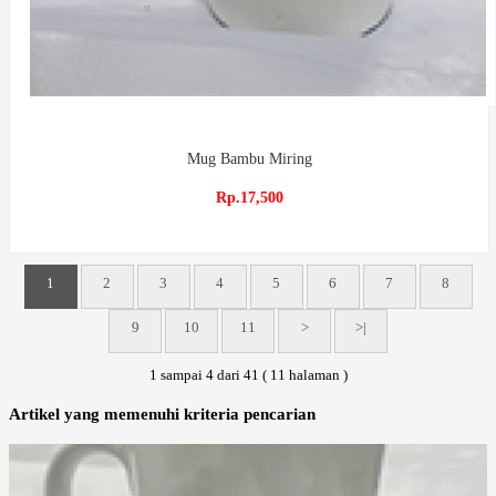
Mug Bambu Miring
Rp.17,500
1
2
3
4
5
6
7
8
9
10
11
>
>|
1 sampai 4 dari 41 ( 11 halaman )
Artikel yang memenuhi kriteria pencarian