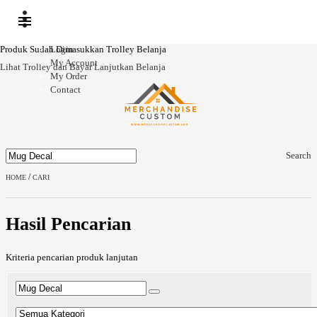
Ready
Ready
Stock
Stock
Produk Sudah Dimasukkan Trolley Belanja
Login
My Account
Lihat Trolley dan Bayar
Lanjutkan Belanja
My Order
Contact
Search
/
HOME
CARI
Hasil Pencarian
Kriteria pencarian produk lanjutan