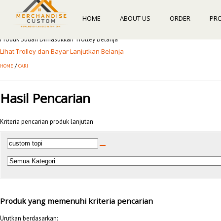
HOME
ABOUT US
ORDER
PR
Produk Sudah Dimasukkan Trolley Belanja
Lihat Trolley dan Bayar
Lanjutkan Belanja
/
HOME
CARI
Hasil Pencarian
Kriteria pencarian produk lanjutan
Produk yang memenuhi kriteria pencarian
Urutkan berdasarkan: