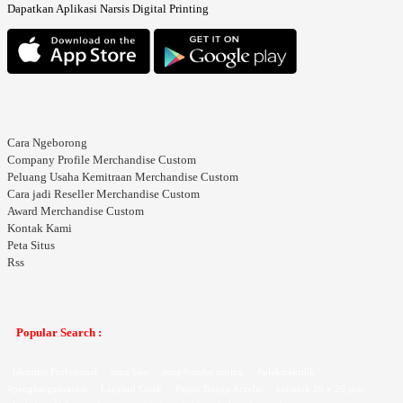
Dapatkan Aplikasi Narsis Digital Printing
Cara Ngeborong
Company Profile Merchandise Custom
Peluang Usaha Kemitraan Merchandise Custom
Cara jadi Reseller Merchandise Custom
Award Merchandise Custom
Kontak Kami
Peta Situs
Rss
Popular Search :
Identitas Profesional
mug blur
mug bambu miring
#plakatakrilik
#penghargaankreat
Lanyard Cetak
Papan Bunga Acrylic
keramik 20 x 20 jam