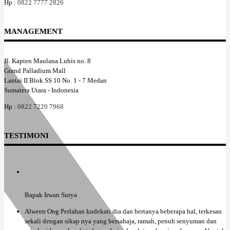
Hp :
0822 7777 2826
MANAGEMENT
Jl. Kapten Maulana Lubis no. 8
Grand Palladium Mall
Lantai II Blok SS 10 No. 1 - 7 Medan
Sumatera Utara - Indonesia
Hp :
0822 7220 7968
TESTIMONI
Bapak Irwan Surya
Alween Ong Perlahan kudekati dia dan bertanya beberapa hal, terkesan
sekali dengan sikap nya yang bersahaja, ramah, penuh senyuman dan