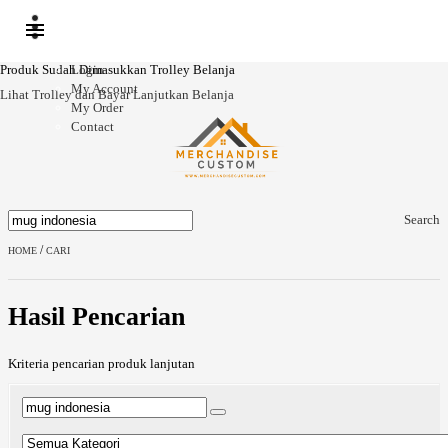
Ready
Stock
Produk Sudah Dimasukkan Trolley Belanja
Login
My Account
Lihat Trolley dan Bayar
Lanjutkan Belanja
My Order
Contact
Search
/
HOME
CARI
Hasil Pencarian
Kriteria pencarian produk lanjutan