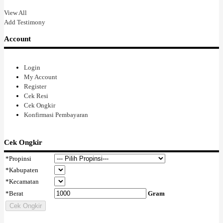
putuskan untuk ambil kelasku, corel draw...ah senangnya, di hari
View All
pertama aku belajar design kartu nama, dan aku berhasil membuat kartu
Add Testimony
nama seperti yang aku pikirkan, masih sederhana pasti, aku masih jauh
dari jago...tapi aku melihat gairahku untuk berkarya kembali berkobar,
Account
karena aku melihat kegesitan nya dan itu memacuku lagi. Aku
bersyukur mengenal dia, dan aku berharap banyak anak muda anak
bangsaku mau belajar darinya, kerja keras dan berjuang, itulah hidup
Login
sebenarnya. Dan dia melayani semua pelanggannya dengan senyum
My Account
ketulusannya. Aku terkesan dengan kesederhanaannya, dan
Register
kealimannya yang tak dapat disembunyikannya, tapi dia tetap
Cek Resi
Indonesia. Perlahan sambil lalu aku bertanya : dibelakang namamu
Cek Ongkir
kenapa ada "Ong" nya....dengan sumringah dia menjawab ku, oh iya
Konfirmasi Pembayaran
ibu...ayahku"cina" ....dia tidak menutupi siapa dia dibalik balutan baju
panjang dan jilbabnya yang hangat membalut tubuhnya. Karena dia
bekerja untuk dirinya, dan dia berjuang mengekspresikan dirinya
Cek Ongkir
sendiri tanpa tergantung kepada orang lain dan tidak akan pernah
menganggu orang lain,dia berani dengan identitasnya. Dimasa reformasi
*
Propinsi
yang kita agungkan ini, tapi yang membuat banyak orang kebablasan,
*
Kabupaten
bahkan anak bangsa sendiri pun tak lagi menghidupi
*
Kecamatan
kebhinekaan...kemajemukan Indonesia, aku bersyukur aku mengenal
*
Berat
Gram
Alween Ong, aku bangga melihatnya, tanpa banyak bicara dia
melakukan saja bagiannya, dan aku merasakan kasih dalam setiap
Cek Ongkir
gerakannya. Aku masih order ini dan itu, dan dia dengan sabar
mencarikan untuk ku ini dan itu seperti yang kubutuhkan dan