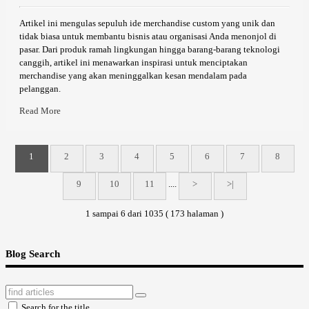
Artikel ini mengulas sepuluh ide merchandise custom yang unik dan
tidak biasa untuk membantu bisnis atau organisasi Anda menonjol di
pasar. Dari produk ramah lingkungan hingga barang-barang teknologi
canggih, artikel ini menawarkan inspirasi untuk menciptakan
merchandise yang akan meninggalkan kesan mendalam pada
pelanggan.
Read More
1
2
3
4
5
6
7
8
9
10
11
....
>
>|
1 sampai 6 dari 1035 ( 173 halaman )
Blog Search
Search for the title