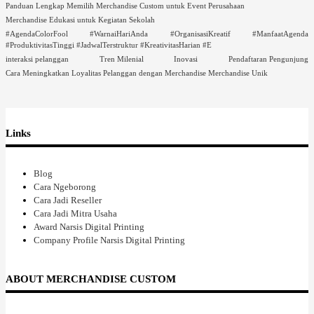
Panduan Lengkap Memilih Merchandise Custom untuk Event Perusahaan
Merchandise Edukasi untuk Kegiatan Sekolah
#AgendaColorFool #WarnaiHariAnda #OrganisasiKreatif #ManfaatAgenda
#ProduktivitasTinggi #JadwalTerstruktur #KreativitasHarian #E
interaksi pelanggan
Tren Milenial
Inovasi
Pendaftaran Pengunjung
Cara Meningkatkan Loyalitas Pelanggan dengan Merchandise
Merchandise Unik
Links
Blog
Cara Ngeborong
Cara Jadi Reseller
Cara Jadi Mitra Usaha
Award Narsis Digital Printing
Company Profile Narsis Digital Printing
ABOUT MERCHANDISE CUSTOM