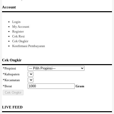
dari jago...tapi aku melihat gairahku untuk berkarya kembali berkobar,
Account
karena aku melihat kegesitan nya dan itu memacuku lagi. Aku
bersyukur mengenal dia, dan aku berharap banyak anak muda anak
bangsaku mau belajar darinya, kerja keras dan berjuang, itulah hidup
Login
sebenarnya. Dan dia melayani semua pelanggannya dengan senyum
My Account
ketulusannya. Aku terkesan dengan kesederhanaannya, dan
Register
kealimannya yang tak dapat disembunyikannya, tapi dia tetap
Cek Resi
Indonesia. Perlahan sambil lalu aku bertanya : dibelakang namamu
Cek Ongkir
kenapa ada "Ong" nya....dengan sumringah dia menjawab ku, oh iya
Konfirmasi Pembayaran
ibu...ayahku"cina" ....dia tidak menutupi siapa dia dibalik balutan baju
panjang dan jilbabnya yang hangat membalut tubuhnya. Karena dia
bekerja untuk dirinya, dan dia berjuang mengekspresikan dirinya
Cek Ongkir
sendiri tanpa tergantung kepada orang lain dan tidak akan pernah
menganggu orang lain,dia berani dengan identitasnya. Dimasa reformasi
*
Propinsi
yang kita agungkan ini, tapi yang membuat banyak orang kebablasan,
*
Kabupaten
bahkan anak bangsa sendiri pun tak lagi menghidupi
*
Kecamatan
kebhinekaan...kemajemukan Indonesia, aku bersyukur aku mengenal
*
Berat
Gram
Alween Ong, aku bangga melihatnya, tanpa banyak bicara dia
melakukan saja bagiannya, dan aku merasakan kasih dalam setiap
Cek Ongkir
gerakannya. Aku masih order ini dan itu, dan dia dengan sabar
mencarikan untuk ku ini dan itu seperti yang kubutuhkan dan
kuinginkan, dia berusaha bekerja tepat waktu dan harganya
LIVE FEED
terjangkau....dia gak neko neko...dan aku tetap merasakan ketulusannya