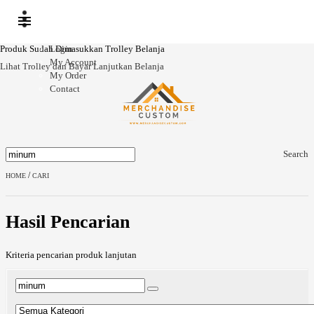
Produk Sudah Dimasukkan Trolley Belanja
Login
My Account
Lihat Trolley dan Bayar
Lanjutkan Belanja
My Order
Contact
Search
/
HOME
CARI
Hasil Pencarian
Kriteria pencarian produk lanjutan