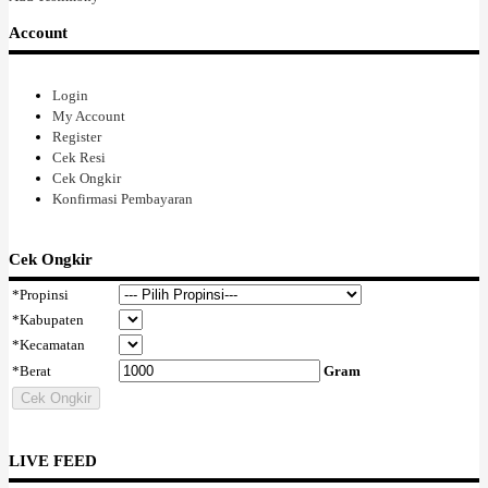
nama seperti yang aku pikirkan, masih sederhana pasti, aku masih jauh
dari jago...tapi aku melihat gairahku untuk berkarya kembali berkobar,
Account
karena aku melihat kegesitan nya dan itu memacuku lagi. Aku
bersyukur mengenal dia, dan aku berharap banyak anak muda anak
bangsaku mau belajar darinya, kerja keras dan berjuang, itulah hidup
Login
sebenarnya. Dan dia melayani semua pelanggannya dengan senyum
My Account
ketulusannya. Aku terkesan dengan kesederhanaannya, dan
Register
kealimannya yang tak dapat disembunyikannya, tapi dia tetap
Cek Resi
Indonesia. Perlahan sambil lalu aku bertanya : dibelakang namamu
Cek Ongkir
kenapa ada "Ong" nya....dengan sumringah dia menjawab ku, oh iya
Konfirmasi Pembayaran
ibu...ayahku"cina" ....dia tidak menutupi siapa dia dibalik balutan baju
panjang dan jilbabnya yang hangat membalut tubuhnya. Karena dia
bekerja untuk dirinya, dan dia berjuang mengekspresikan dirinya
Cek Ongkir
sendiri tanpa tergantung kepada orang lain dan tidak akan pernah
menganggu orang lain,dia berani dengan identitasnya. Dimasa reformasi
*
Propinsi
yang kita agungkan ini, tapi yang membuat banyak orang kebablasan,
*
Kabupaten
bahkan anak bangsa sendiri pun tak lagi menghidupi
*
Kecamatan
kebhinekaan...kemajemukan Indonesia, aku bersyukur aku mengenal
*
Berat
Gram
Alween Ong, aku bangga melihatnya, tanpa banyak bicara dia
melakukan saja bagiannya, dan aku merasakan kasih dalam setiap
Cek Ongkir
gerakannya. Aku masih order ini dan itu, dan dia dengan sabar
mencarikan untuk ku ini dan itu seperti yang kubutuhkan dan
kuinginkan, dia berusaha bekerja tepat waktu dan harganya
LIVE FEED
terjangkau....dia gak neko neko...dan aku tetap merasakan ketulusannya