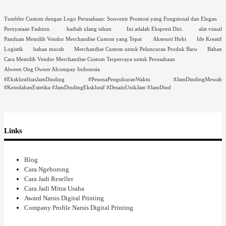
Tumbler Custom dengan Logo Perusahaan: Souvenir Promosi yang Fungsional dan Elegan
Pernyataan Fashion.
hadiah ulang tahun
Ini adalah Ekspresi Diri.
alat visual
Panduan Memilih Vendor Merchandise Custom yang Tepat
Aksesori Hobi
Ide Kreatif
Logistik
bahan murah
Merchandise Custom untuk Peluncuran Produk Baru
Bahan
Cara Memilih Vendor Merchandise Custom Terpercaya untuk Perusahaan
Alween Ong Owner Alcompay Indonesia
#EksklusifitasJamDinding #PesonaPengukuranWaktu #JamDindingMewah
#KeindahanEstetika #JamDindingEksklusif #DesainUnikJam #JamDind
Links
Blog
Cara Ngeborong
Cara Jadi Reseller
Cara Jadi Mitra Usaha
Award Narsis Digital Printing
Company Profile Narsis Digital Printing