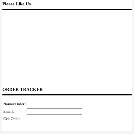
tidak takut disaingi karena dia tidak merasa menjadi pesaing....rejeki
Please Like Us
orang masing masing, begitu mottonya. Terimakasih Tuhan aku
mengenalnya, dan biarlah dia jadi berkat bagi banyak orang dengan
caranya. Salut.....buat Alween Ong
ORDER TRACKER
Nomor Order:
Email:
Cek Order