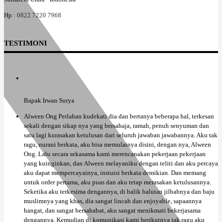
Hp :
0822 7220 7968
TESTIMONI
Bapak Irwan Surya
Alween Ong Perlahan kudekati dia dan bertanya beberapa hal, terkesan
sekali dengan sikap nya yang bersahaja, ramah, penuh senyuman dan
satu lagi kurasakan ketulusan dari seluruh jawaban jawabannya. Aku tak
ragu, nurani berkata, aku bisa memulainya disini, dengan nya, Alween
Ong. Lalu secara sekasama kami merencanakan pekerjaan pekerjaan
yang kuinginkan, dan Alween melayaniku dengan teliti dan aku percaya
aku dapat mempercayainya, instuisi berkata demikian. Dan memang
untuk order pertama, aku puas dan aku tetap merasakan ketulusannya.
Seketika aku terkesima dengannya, di balik balutan jilbabnya dan baju
muslimnya yang khas, dia sangat lincah dan enjoyable, sapaannya
hangat, dan sangat bersahabat, aku sangat menikmati bekerjasama
dengannya. Kemudian di komunikasi kami berikutnya tak ragu aku